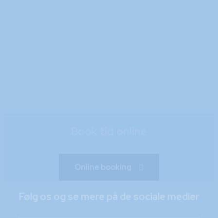
Læs mere her
Book tid online
Online booking
Følg os og se mere på de sociale medier