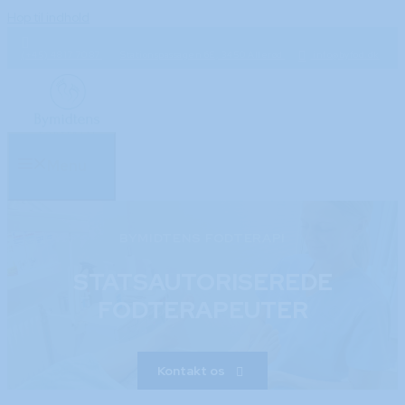
Hop til indhold
(+45) 48 17 70 87
Stationspassagen 6E, 3450 Allerød
info@byfod.dk
Menu
BYMIDTENS FODTERAPI
STATSAUTORISEREDE
FODTERAPEUTER
Kontakt os