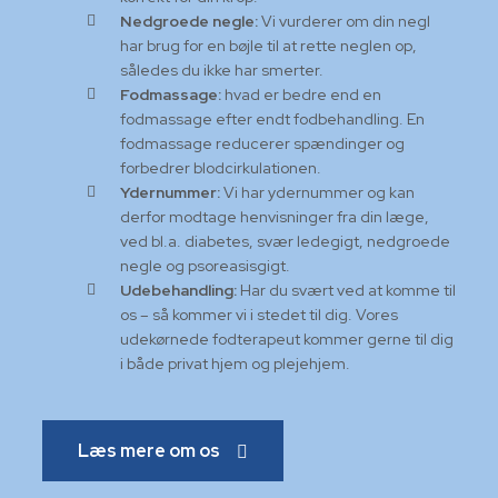
Nedgroede negle:
Vi vurderer om din negl
har brug for en bøjle til at rette neglen op,
således du ikke har smerter.
Fodmassage:
hvad er bedre end en
fodmassage efter endt fodbehandling. En
fodmassage reducerer spændinger og
forbedrer blodcirkulationen.
Ydernummer:
Vi har ydernummer og kan
derfor modtage henvisninger fra din læge,
ved bl.a. diabetes, svær ledegigt, nedgroede
negle og psoreasisgigt.
Udebehandling:
Har du svært ved at komme til
os – så kommer vi i stedet til dig. Vores
udekørnede fodterapeut kommer gerne til dig
i både privat hjem og plejehjem.
Læs mere om os