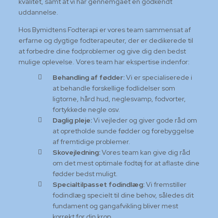
kvalitet, samt at vi har gennemgået en godkendt
uddannelse.
Hos Bymidtens Fodterapi er vores team sammensat af
erfarne og dygtige fodterapeuter, der er dedikerede til
at forbedre dine fodproblemer og give dig den bedst
mulige oplevelse. Vores team har ekspertise indenfor:
Behandling af fødder:
Vi er specialiserede i
at behandle forskellige fodlidelser som
ligtorne, hård hud, neglesvamp, fodvorter,
fortykkede negle osv.
Daglig pleje:
Vi vejleder og giver gode råd om
at opretholde sunde fødder og forebyggelse
af fremtidige problemer.
Skovejledning:
Vores team kan give dig råd
om det mest optimale fodtøj for at aflaste dine
fødder bedst muligt.
Specialtilpasset fodindlæg:
Vi fremstiller
fodindlæg specielt til dine behov, således dit
fundament og gangafvikling bliver mest
korrekt for din krop.