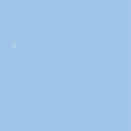
uddannelse.
Hos Bymidtens Fodterapi er vores team sammensat af
erfarne og dygtige fodterapeuter, der er dedikerede til
at forbedre dine fodproblemer og give dig den bedst
mulige oplevelse.
Kontakt os
Bymidtens Fodterapi
CVR nr.: 44025078
Stationspassagen 6E,
3450 Allerød
Find vej
Tlf.:
(+45) 48 17 70 87