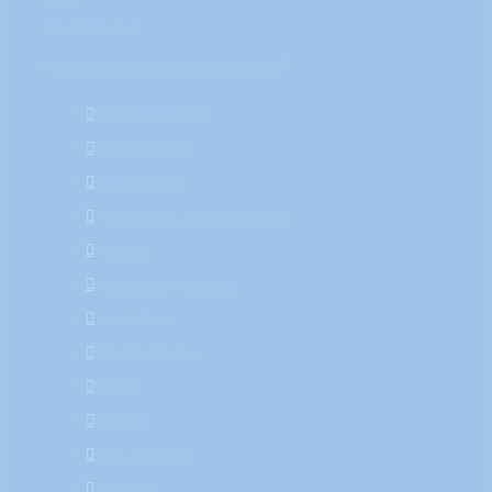
Email:
info@byfod.dk
Hvad kan vi hjælpe med?
Fodbehandling
Indlægssåler
Neglebøjler
Fodstatus for diabetikere
Fodsår
Behandling af børn
Vejledning
Fodproblemer
Priser
Indlæg
Om klinikken
Kontakt