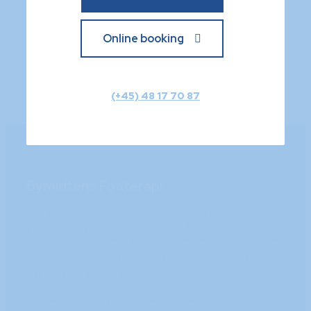
Online booking
(+45) 48 17 70 87
Bymidtens Fodterapi
Vi er 6 Fodterapeuter, der har en fælles passion for at
hjælpe vores patienter med at opnå sunde og glade
fødder. Hos os finder du den bedste pleje og ekspertise
inden for fodterapi, tilsammen har vi mere end 50 års
erfaring med fødder. Vi er Statsautoriserede
Fodterapeuter, hvilket er din garanti for sikkerhed og
kvalitet, samt at vi har gennemgået en godkendt